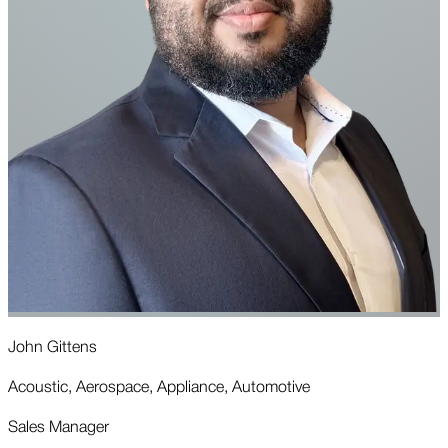
John Gittens
M
Acoustic, Aerospace, Appliance, Automotive
M
Sales Manager
B