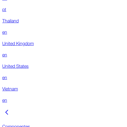
pt
Thailand
en
United Kingdom
en
United States
en
Vietnam
en
Componentes