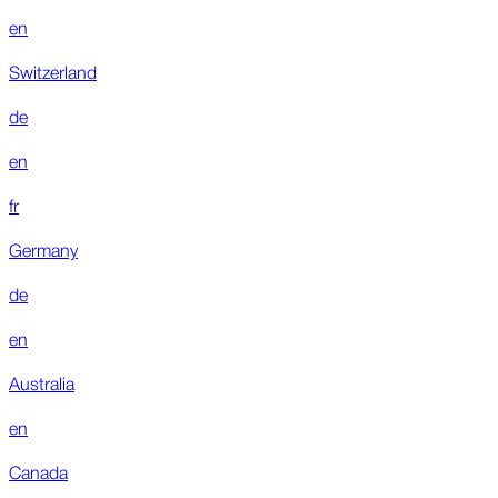
en
Switzerland
de
en
fr
Germany
de
en
Australia
en
Canada