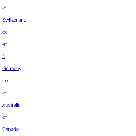
en
Switzerland
de
en
fr
Germany
de
en
Australia
en
Canada