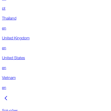
pt
Thailand
en
United Kingdom
en
United States
en
Vietnam
en
Soluções