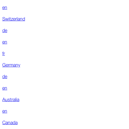
en
Switzerland
de
en
fr
Germany
de
en
Australia
en
Canada