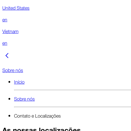
United States
en
Vietnam
en
Sobre nós
Início
Sobre nós
Contato e Localizações
As nossas localizações