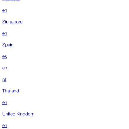
en
Singapore
en
Spain
es
en
pt
Thailand
en
United Kingdom
en