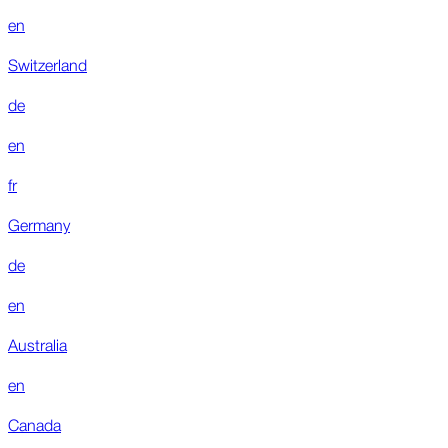
en
Switzerland
de
en
fr
Germany
de
en
Australia
en
Canada