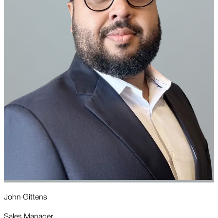
John Gittens
J
Sales Manager
C