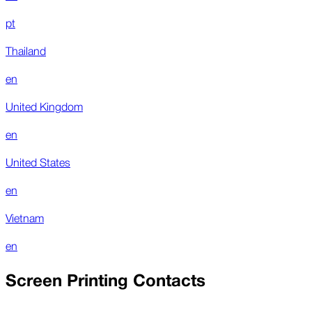
pt
Thailand
en
United Kingdom
en
United States
en
Vietnam
en
Screen Printing Contacts