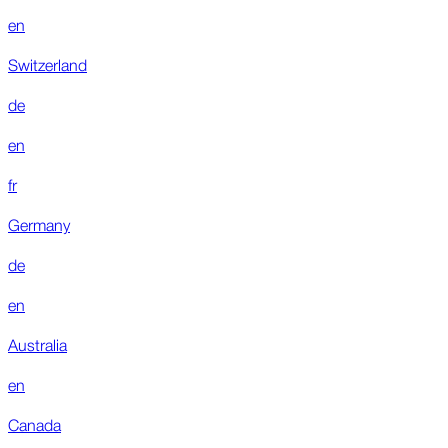
en
Switzerland
de
en
fr
Germany
de
en
Australia
en
Canada