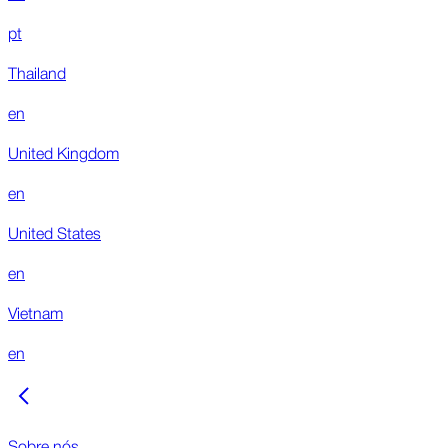
pt
Thailand
en
United Kingdom
en
United States
en
Vietnam
en
Sobre nós